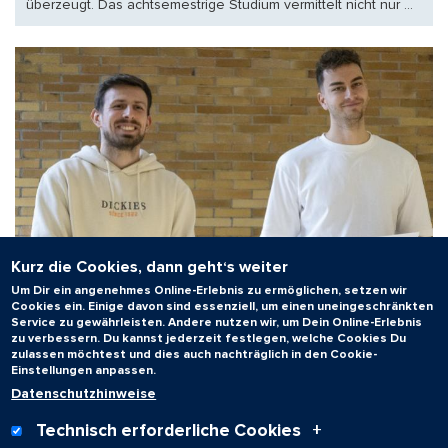
überzeugt. Das achtsemestrige Studium vermittelt nicht nur ...
Kurz die Cookies, dann geht‘s weiter
Um Dir ein angenehmes Online-Erlebnis zu ermöglichen, setzen wir
Betriebswirtschaftslehre
Cookies ein. Einige davon sind essenziell, um einen uneingeschränkten
Service zu gewährleisten. Andere nutzen wir, um Dein Online-Erlebnis
Challenge: BWL-Studenten bestehen Praxistest
zu verbessern. Du kannst jederzeit festlegen, welche Cookies Du
zulassen möchtest und dies auch nachträglich in den Cookie-
Zwei Studenten des Kurses "Controlling Analytics Challenge"
Einstellungen anpassen.
wurden jetzt für ihre exzellente Fallstudie mit Preisen der
Datenschutzhinweise
Horváth & Partner GmbH und der Robert Bosch GmbH ausg ...
Technisch erforderliche Cookies