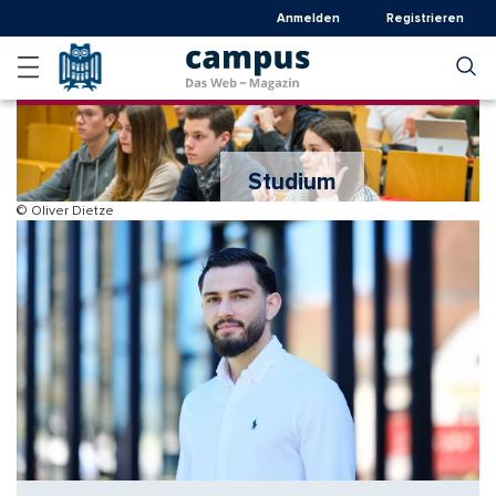
Direkt
Anmelden
Registrieren
zum
Inhalt
Studium
© Oliver Dietze