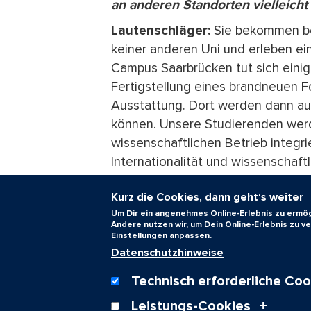
an anderen Standorten vielleicht
Lautenschläger:
Sie bekommen bei
keiner anderen Uni und erleben e
Campus Saarbrücken tut sich einige
Fertigstellung eines brandneuen 
Ausstattung. Dort werden dann au
können. Unsere Studierenden werd
wissenschaftlichen Betrieb integri
Internationalität und wissenschaft
Anliegen. Seit 2014 organisieren w
Kurz die Cookies, dann geht‘s weiter
Biophysik-Konferenz ‚Cell Physics‘. 
Um Dir ein angenehmes Online-Erlebnis zu ermögl
uns dabei sehr wichtig, bereits un
Andere nutzen wir, um Dein Online-Erlebnis zu 
und einzuladen.
Einstellungen anpassen.
Datenschutzhinweise
Text:
Thorsten Mohr
Technisch erforderliche Coo
20.06.2025
Leistungs-Cookies