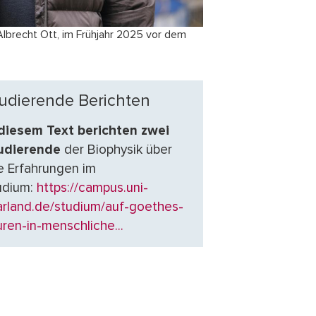
 Albrecht Ott, im Frühjahr 2025 vor dem
udierende Berichten
 diesem Text berichten zwei
udierende
der Biophysik über
re Erfahrungen im
udium:
https://campus.uni-
arland.de/studium/auf-goethes-
ren-in-menschliche...