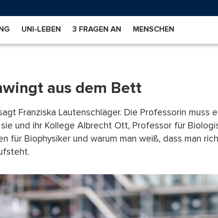
NG
UNI-LEBEN
3 FRAGEN AN
MENSCHEN
hwingt aus dem Bett
agt Franziska Lautenschläger. Die Professorin muss es
sie und ihr Kollege Albrecht Ott, Professor für Biolog
ten für Biophysiker und warum man weiß, dass man rich
ufsteht.