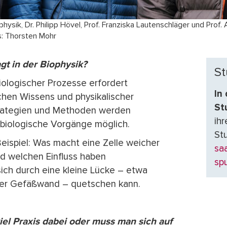
hysik, Dr. Philipp Hövel, Prof. Franziska Lautenschläger und Prof.
s: Thorsten Mohr
t in der Biophysik?
St
ologischer Prozesse erfordert
In
chen Wissens und physikalischer
St
trategien und Methoden werden
ih
 biologische Vorgänge möglich.
St
ispiel: Was macht eine Zelle weicher
sa
nd welchen Einfluss haben
spu
sich durch eine kleine Lücke – etwa
der Gefäßwand – quetschen kann.
el Praxis dabei oder muss man sich auf