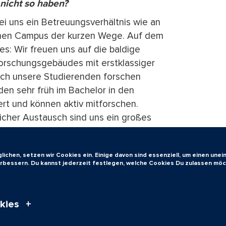
 nicht so haben?
 uns ein Betreuungsverhältnis wie an
inen Campus der kurzen Wege. Auf dem
s: Wir freuen uns auf die baldige
Forschungsgebäudes mit erstklassiger
ch unsere Studierenden forschen
en sehr früh im Bachelor in den
ert und können aktiv mitforschen.
licher Austausch sind uns ein großes
ir regelmäßig die internationale
Im Oktober findet 7. Auflage statt. Es ist
ichen, setzen wir Cookies ein. Einige davon sind essenziell, um einen une
sere Biophysikstudierenden zu integrieren
verbessern. Du kannst jederzeit festlegen, welche Cookies Du zulassen möc
kies