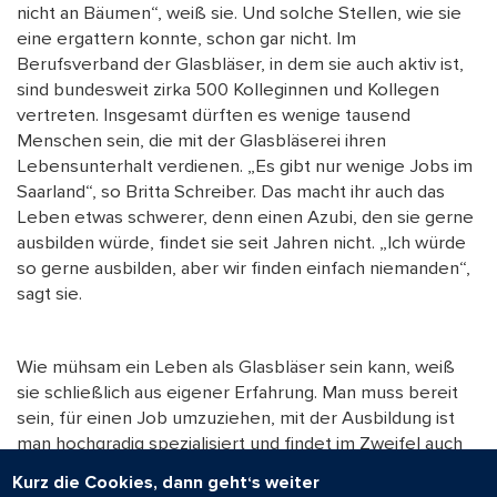
nicht an Bäumen“, weiß sie. Und solche Stellen, wie sie
eine ergattern konnte, schon gar nicht. Im
Berufsverband der Glasbläser, in dem sie auch aktiv ist,
sind bundesweit zirka 500 Kolleginnen und Kollegen
vertreten. Insgesamt dürften es wenige tausend
Menschen sein, die mit der Glasbläserei ihren
Lebensunterhalt verdienen. „Es gibt nur wenige Jobs im
Saarland“, so Britta Schreiber. Das macht ihr auch das
Leben etwas schwerer, denn einen Azubi, den sie gerne
ausbilden würde, findet sie seit Jahren nicht. „Ich würde
so gerne ausbilden, aber wir finden einfach niemanden“,
sagt sie.
Wie mühsam ein Leben als Glasbläser sein kann, weiß
sie schließlich aus eigener Erfahrung. Man muss bereit
sein, für einen Job umzuziehen, mit der Ausbildung ist
man hochgradig spezialisiert und findet im Zweifel auch
nicht so schnell etwas Neues. All das hat Britta Schreiber
Kurz die Cookies, dann geht‘s weiter
erfahren müssen. Und würde es trotzdem immer wieder