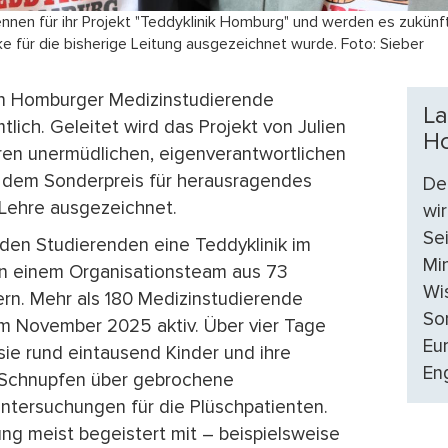
nnen für ihr Projekt "Teddyklinik Homburg" und werden es zukünfti
 für die bisherige Leitung ausgezeichnet wurde. Foto: Sieber
en Homburger Medizinstudierende
La
lich. Geleitet wird das Projekt von Julien
Ho
ren unermüdlichen, eigenverantwortlichen
t dem Sonderpreis für herausragendes
De
Lehre ausgezeichnet.
wir
Se
iden Studierenden eine Teddyklinik im
Mi
n einem Organisationsteam aus 73
Wi
ern. Mehr als 180 Medizinstudierende
So
 im November 2025 aktiv. Über vier Tage
Eu
ie rund eintausend Kinder und ihre
En
 Schnupfen über gebrochene
untersuchungen für die Plüschpatienten.
ung meist begeistert mit – beispielsweise