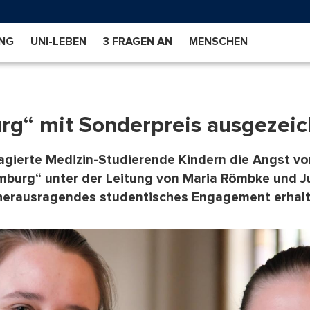
NG
UNI-LEBEN
3 FRAGEN AN
MENSCHEN
rg“ mit Sonderpreis ausgezei
ngagierte Medizin-Studierende Kindern die Angst 
omburg“ unter der Leitung von Maria Römbke und J
 herausragendes studentisches Engagement erhalt