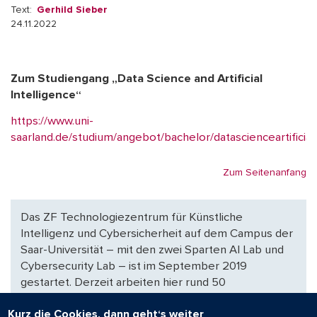
Text:
Gerhild Sieber
24.11.2022
Zum Studiengang „Data Science and Artificial
Intelligence“
https://www.uni-
saarland.de/studium/angebot/bachelor/datascienceartificiali
Zum Seitenanfang
Das ZF Technologiezentrum für Künstliche
Intelligenz und Cybersicherheit auf dem Campus der
Saar-Universität – mit den zwei Sparten AI Lab und
Cybersecurity Lab – ist im September 2019
gestartet. Derzeit arbeiten hier rund 50
festangestellte Mitarbeiterinnen und Mitarbeiter.
Kurz die Cookies, dann geht‘s weiter
Themenschwerpunkte im AI Lab sind