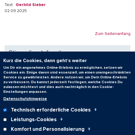
Text:
Gerhild Sieber
02.09.2025
Zum Seitenanfang
Stipendien-Infoseite
Kurz die Cookies, dann geht‘s weiter
Nach der grundsätzlichen Orientierung folgt die
Um Dir ein angenehmes Online-Erlebnis zu ermöglichen, setzen wir
eigentliche Suche nach dem passenden
Cookies ein. Einige davon sind essenziell, um einen uneingeschränkten
Stipendienprogramm: Auf der Infoseite finden
Service zu gewährleisten. Andere nutzen wir, um Dein Online-Erlebnis
zu verbessern. Du kannst jederzeit festlegen, welche Cookies Du
Interessierte die Links zu den wichtigsten
zulassen möchtest und dies auch nachträglich in den Cookie-
Datenbanken und Stipendienportalen. Wer
Einstellungen anpassen.
anschließend noch Fragen hat, kann beim AStA
Datenschutzhinweise
einen persönlichen Beratungstermin vereinbaren.
Technisch erforderliche Cookies
Die Beratung erfolgt durch die Referentin für
Leistungs-Cookies
Studienfinanzierung im AStA, die selbst Stipendiatin
eines Begabtenförderwerkes ist.
Komfort und Personalisierung
www.uni-saarland.de/stipendium