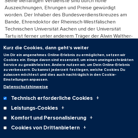
Seine vielfältigen Verdienste sind durch hohe
Auszeichnungen, Ehrungen und Preise gewürdigt
worden. Der Inhaber des Bundesverdienstkreuzes am
Bande, Ehrendoktor der Rheinisch-Westfälischen
Technischen Universität Aachen und der Universität
Tartu ist ferner unter anderem Träger der Alwin Walther-
Medaille der Technischen Universität Darmstadt und des
Kurz die Cookies, dann geht‘s weiter
Fraunhofer-Instituts für Graphische Datenverarbeitung,
Um Dir ein angenehmes Online-Erlebnis zu ermöglichen, setzen wir
des Gay-Lussac-Humboldt-Preises und der Konrad-
Cookies ein. Einige davon sind essenziell, um einen uneingeschränkten
Zuse-Medaille der Gesellschaft für Informatik. Weitere
Service zu gewährleisten. Andere nutzen wir, um Dein Online-Erlebnis
zu verbessern. Du kannst jederzeit festlegen, welche Cookies Du
Ehrungen erfolgten durch die New Yorker „Association
zulassen möchtest und dies auch nachträglich in den Cookie-
for Computing Machinery“, die IEEE Computer Society
Einstellungen anpassen.
Washington D.C. sowie zuletzt 2025 mit dem „ACM
Datenschutzhinweise
SIGBED Technical Achievement Award“.
Technisch erforderliche Cookies
Text: Dr. Wolfgang Müller, Universitätsarchiv
Leistungs-Cookies
Komfort und Personalisierung
Zum Seitenanfang
Cookies von Drittanbietern