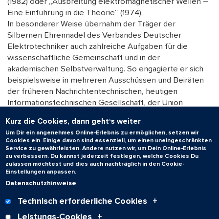
(1982) oder „Ausbreitung elektromagnetischer Wellen –
Eine Einführung in die Theorie“ (1974).
In besonderer Weise übernahm der Träger der
Silbernen Ehrennadel des Verbandes Deutscher
Elektrotechniker auch zahlreiche Aufgaben für die
wissenschaftliche Gemeinschaft und in der
akademischen Selbstverwaltung. So engagierte er sich
beispielsweise in mehreren Ausschüssen und Beiräten
der früheren Nachrichtentechnischen, heutigen
Informationstechnischen Gesellschaft, der Union
Radioscientifique oder der Advisory Group for
Kurz die Cookies, dann geht‘s weiter
Aerospace Research and Development der North
Um Dir ein angenehmes Online-Erlebnis zu ermöglichen, setzen wir
Atlantic Treaty Organisation. Darüber hinaus vertrat er
Cookies ein. Einige davon sind essenziell, um einen uneingeschränkten
die Universität des Saarlandes im Fakultätentag für
Service zu gewährleisten. Andere nutzen wir, um Dein Online-Erlebnis
zu verbessern. Du kannst jederzeit festlegen, welche Cookies Du
Elektrotechnik. Außerdem agierte er von 1977 bis 1979
zulassen möchtest und dies auch nachträglich in den Cookie-
sowie von 1996 bis 1998 als Prodekan seines
Einstellungen anpassen.
Fachbereichs.
Datenschutzhinweise
Text: Dr. Wolfgang Müller – Universitätsarchiv
Technisch erforderliche Cookies
Leistungs-Cookies