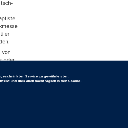
utsch-
aptiste
sikmesse
üler
den.
, von
er oder
d
 2025
ingeschränkten Service zu gewährleisten.
htest und dies auch nachträglich in den Cookie-
ner
m wurde
Rollands