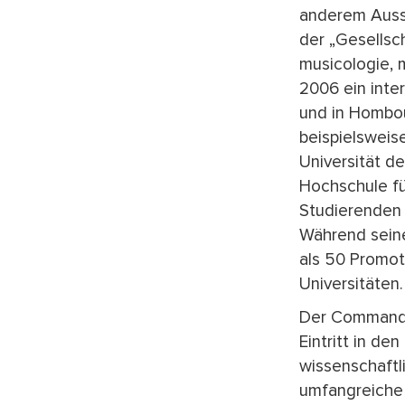
anderem Auss
der „Gesellsc
musicologie, m
2006 ein inte
und in Hombo
beispielsweis
Universität d
Hochschule für
Studierenden 
Während seine
als 50 Promot
Universitäten
Der Commandan
Eintritt in de
wissenschaftl
umfangreiche 