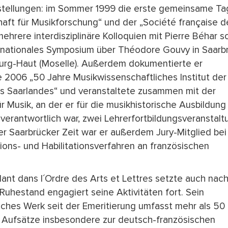
tellungen: im Sommer 1999 die erste gemeinsame T
haft für Musikforschung“ und der „Société française d
ehrere interdisziplinäre Kolloquien mit Pierre Béhar s
rnationales Symposium über Théodore Gouvy in Saarb
urg-Haut (Moselle). Außerdem dokumentierte er
e 2006 „50 Jahre Musikwissenschaftliches Institut der
es Saarlandes“ und veranstaltete zusammen mit der
 Musik, an der er für die musikhistorische Ausbildung
verantwortlich war, zwei Lehrerfortbildungsveranstalt
r Saarbrücker Zeit war er außerdem Jury-Mitglied be
ions- und Habilitationsverfahren an französischen
.
t dans l´Ordre des Arts et Lettres setzte auch nac
n Ruhestand engagiert seine Aktivitäten fort. Sein
iches Werk seit der Emeritierung umfasst mehr als 50
Aufsätze insbesondere zur deutsch-französischen