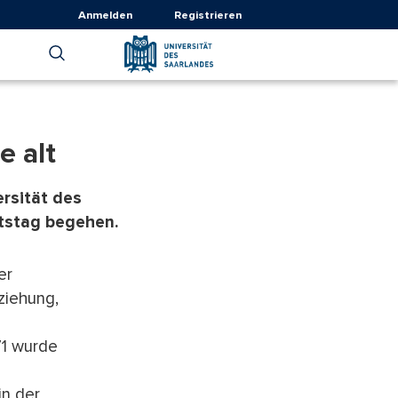
Anmelden
Registrieren
e alt
rsität des
rtstag begehen.
er
ziehung,
71 wurde
in der