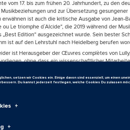
te vom 17. bis zum frühen 20. Jahrhundert, zu den de
n Musikbeziehungen und zur Übersetzung gesungener
 erwähnen ist auch die kritische Ausgabe von Jean-B
te ou Le triomphe d´Alcide“, die 2019 während der Mu
ls „Best Edition“ ausgezeichnet wurde. Sein bester Sch
mm ist auf den Lehrstuhl nach Heidelberg berufen wor
ider ist Herausgeber der Œuvres complètes von Lully
vorliegen, ohne dass ein wissenschaftlicher Mitarbeit
ut zur Verfügung stand. In der von ihm begründeten un
en Reihe „Musikwissenschaftliche Publikationen“ ist
ichen, setzen wir Cookies ein. Einige davon sind essenziell, um einen une
verbessern. Du kannst jederzeit festlegen, welche Cookies Du zulassen möc
erschienen, und gegenwärtig arbeitet der Jubilar an ei
u Daniel-François-Esprit Auber (1782-1871). Außerde
um Mitherausgeber der kritischen Ausgabe von Romain 
kies
ographien berufen.
gang Müller, Universitätsarchiv
ng