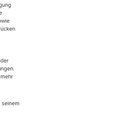
agung
e
owie
rücken
 der
ungen.
i mehr
h seinem