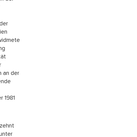
“
 der
ien
 widmete
ng
tät
r
n an der
ende
r 1981
rzehnt
unter