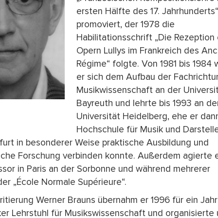
ersten Hälfte des 17. Jahrhunderts
promoviert, der 1978 die
Habilitationsschrift „Die Rezeption
Opern Lullys im Frankreich des Anc
Régime“ folgte. Von 1981 bis 1984
er sich dem Aufbau der Fachrichtu
Musikwissenschaft an der Universi
Bayreuth und lehrte bis 1993 an de
Universität Heidelberg, ehe er dan
Hochschule für Musik und Darstell
kfurt in besonderer Weise praktische Ausbildung und
iche Forschung verbinden konnte. Außerdem agierte e
ssor in Paris an der Sorbonne und während mehrerer
er „École Normale Supérieure“.
itierung Werner Brauns übernahm er 1996 für ein Jah
er Lehrstuhl für Musikswissenschaft und organisierte 