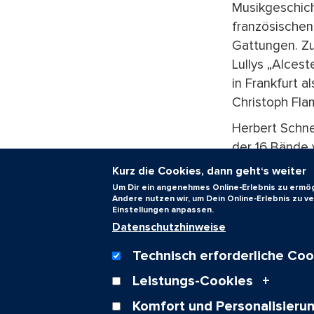
Musikgeschich
französische
Gattungen. Zu
Lullys „Alces
in Frankfurt a
Christoph Fla
Herbert Schne
der 16 Bände 
gar ein Instit
Kurz die Cookies, dann geht‘s weiter
herausgegeben
Um Dir ein angenehmes Online-Erlebnis zu ermögl
Andere nutzen wir, um Dein Online-Erlebnis zu 
der 54. Band 
Einstellungen anpassen.
Monographie z
Datenschutzhinweise
er kürzlich z
Technisch erforderliche Coo
Beethoven-Bi
Leistungs-Cookies
Text: Dr. Wolf
Komfort und Personalisieru