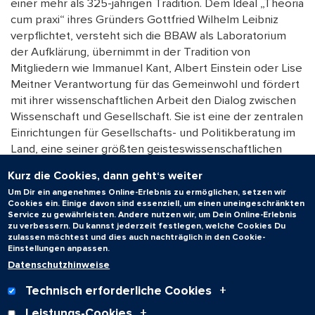
einer mehr als 325-jährigen Tradition. Dem Ideal „Theoria
cum praxi“ ihres Gründers Gottfried Wilhelm Leibniz
verpflichtet, versteht sich die BBAW als Laboratorium
der Aufklärung, übernimmt in der Tradition von
Mitgliedern wie Immanuel Kant, Albert Einstein oder Lise
Meitner Verantwortung für das Gemeinwohl und fördert
mit ihrer wissenschaftlichen Arbeit den Dialog zwischen
Wissenschaft und Gesellschaft. Sie ist eine der zentralen
Einrichtungen für Gesellschafts- und Politikberatung im
Land, eine seiner größten geisteswissenschaftlichen
Forschungseinrichtungen und ein zentraler Ort des
Kurz die Cookies, dann geht‘s weiter
Austauschs auf Augenhöhe zwischen Wissenschaft,
Um Dir ein angenehmes Online-Erlebnis zu ermöglichen, setzen wir
Politik, Wirtschaft und Gesellschaft. Das Netzwerk der
Cookies ein. Einige davon sind essenziell, um einen uneingeschränkten
Mitglieder bildet den Kern der Akademie. Es besteht aus
Service zu gewährleisten. Andere nutzen wir, um Dein Online-Erlebnis
zu verbessern. Du kannst jederzeit festlegen, welche Cookies Du
herausragenden Vertreterinnen und Vertretern aller
zulassen möchtest und dies auch nachträglich in den Cookie-
Fachgebiete, die ihre Expertise in der Akademie
Einstellungen anpassen.
interdisziplinär und international verknüpfen.
Datenschutzhinweise
Pressemitteilung der BBAW
Technisch erforderliche Cookies
Leistungs-Cookies