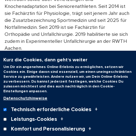
Knochenadaptation bei Seniorenathleten. Seit 2014 ist
sie Fachärztin für Physiologie, trägt seit jenem Jahr auch
die Zusatzbezeichnung Sportmedizin und seit 2025 für
Notfallmedizin. Seit 2019 ist sie Fachärztin für
Orthopädie und Unfallchirurgie. 2019 habilitierte sie sich
zudem in Experimenteller Unfallchirurgie an der RWTH
Aachen.
Von 2019 bis 2021 war sie mit einem DFG-
Kurz die Cookies, dann geht‘s weiter
Forschungsstipendium an der Manchester Metropolitan
Um Dir ein angenehmes Online-Erlebnis zu ermöglichen, setzen wir
University tätig. Beim Deutschen Zentrums für Luft- und
Cookies ein. Einige davon sind essenziell, um einen uneingeschränkten
Service zu gewährleisten. Andere nutzen wir, um Dein Online-Erlebnis
Raumfahrt in Köln führte Ganse in der Zeit eine
zu verbessern. Du kannst jederzeit festlegen, welche Cookies Du
Bettruhestudie durch, um zusammen mit NASA und ESA
zulassen möchtest und dies auch nachträglich in den Cookie-
Einstellungen anpassen.
den Muskelabbau im All zu erforschen. Aktuell arbeitet
Datenschutzhinweise
die Medizinerin an einem Projekt auf der Concordia-
Station in der Antarktis zum Thema Muskeln und
Technisch erforderliche Cookies
Knorpel.
Leistungs-Cookies
Komfort und Personalisierung
Zum Seitenanfang