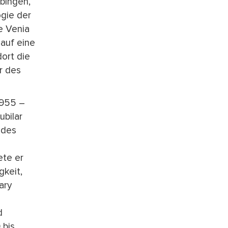
übingen,
ogie der
ie Venia
 auf eine
ort die
r des
1955 –
ubilar
 des
ete er
gkeit,
ary
d
 bis