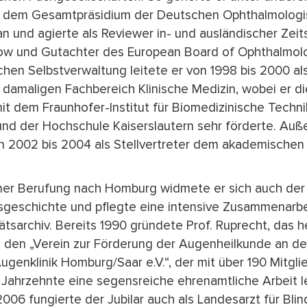
3 dem Gesamtpräsidium der Deutschen Ophthalmolog
n und agierte als Reviewer in- und ausländischer Zeit
low und Gutachter des European Board of Ophthalmolo
hen Selbstverwaltung leitete er von 1998 bis 2000 al
damaligen Fachbereich Klinische Medizin, wobei er di
it dem Fraunhofer-Institut für Biomedizinische Techn
t und der Hochschule Kaiserslautern sehr förderte. Au
n 2002 bis 2004 als Stellvertreter dem akademischen
ner Berufung nach Homburg widmete er sich auch der
geschichte und pflegte eine intensive Zusammenarbe
ätsarchiv. Bereits 1990 gründete Prof. Ruprecht, das h
, den „Verein zur Förderung der Augenheilkunde an de
ugenklinik Homburg/Saar e.V.“, der mit über 190 Mitgli
Jahrzehnte eine segensreiche ehrenamtliche Arbeit le
006 fungierte der Jubilar auch als Landesarzt für Bli