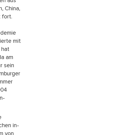
nen aus
, China,
fort.
kademie
ierte mit
 hat
ala am
r sein
omburger
ammer
004
n-
e
chen in-
em von