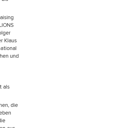
aising
 LIONS
olger
r Klaus
ational
ehen und
 als
nen, die
ieben
die