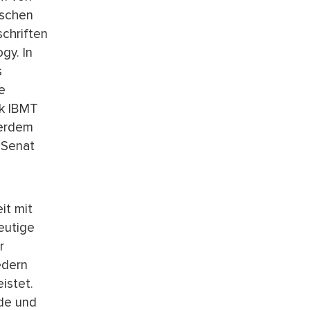
ischen
schriften
gy. In
s
e
ik IBMT
ßerdem
 Senat
it mit
eutige
r
edern
istet.
nde und