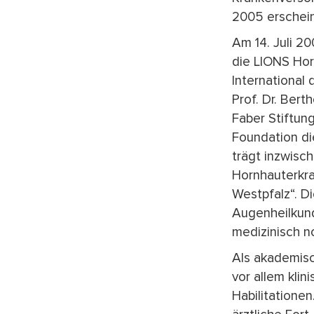
2005 erschei
Am 14. Juli 2
die LIONS Hor
International 
Prof. Dr. Ber
Faber Stiftun
Foundation di
trägt inzwisc
Hornhauterkra
Westpfalz“. D
Augenheilkund
medizinisch n
Als akademisc
vor allem klin
Habilitationen