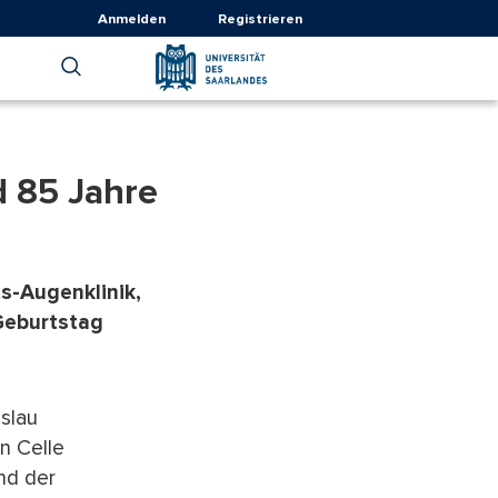
Anmelden
Registrieren
d 85 Jahre
s-Augenklinik,
 Geburtstag
slau
n Celle
nd der