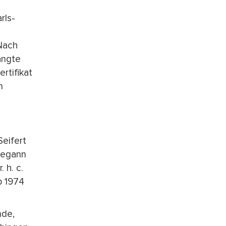
rls-
Nach
angte
rtifikat
n
Seifert
begann
 h. c.
b 1974
nde,