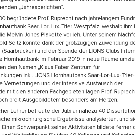
nenden „Jahresberichten“.
000 begründete Prof. Ruprecht nach jahrelangem Fundr
nhautbank Saar-Lor-Lux-Trier-Westpfalz, weshalb ihm
die Melvin Jones Plakette verlieh. Unter seinem Nachf
thold Seitz konnte dank der großzügigen Zuwendung de
g (Saarbrücken) und der Spende der LIONS Clubs Intern
e Hornhautbank im Februar 2019 in neue Räume umzi
hen den Namen „Klaus Faber Zentrum für
nkungen inkl. LIONS Hornhautbank Saar-Lor-Lux-Trier-
ie Vernetzungen und der intensive Austausch der
e mit den anderen Fachgebieten lagen Prof. Ruprecht
och breit Ausgebildetem besonders am Herzen.
her Lehrer betreute der Jubilar nahezu 40 Dissertatio
ische mikrochirurgische Ergebnisse analysierten, und s
. Einen Schwerpunkt seiner Aktivitäten bildete ferner 