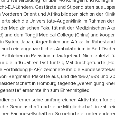
- und Weiterbildung für über 40 Kollegen und Kollegin
cht-EU-Ländern. Gastärzte und Stipendiaten aus Japan
Vorderen Orient und Afrika bildeten sich an der Klinik 
erte sich die Universitäts-Augenklinik im Rahmen der
 der Medizinischen Fakultät mit der Medizinischen A
d) und dem Tongji Medical College (China) und kooper
in Syrien, Japan, Argentinien und Afrika. Im Ruhestand
t auch ein augenärztliches Ambulatorium in Beit Dsch
 Bethlehem in Palästina mitaufgebaut. Nicht zuletzt fü
r die in 16 Jahren fast fünfzig Mal durchgeführte „H
e Fortbildung (HAF)“ zeichnete ihn die Bundesärztek
-von-Bergmann-Plakette aus, und die 1992,1999 und 2
Präsidentschaft in Homburg tagende „Vereinigung Rhei
genärzte“ ernannte ihn zum Ehrenmitglied.
dienen ferner seine umfangreichen Aktivitäten für di
iche Gemeinschaft und seine Mitgliedschaft in zahlrei
chen Fachgesellschaften. So gehörte er unter ander