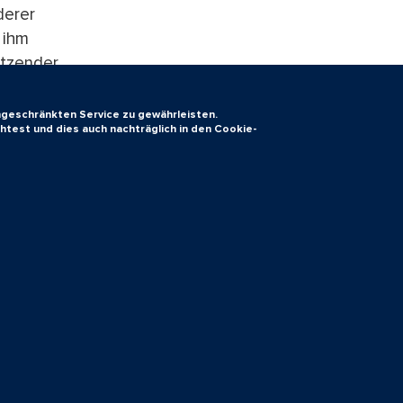
derer
 ihm
itzender
ingeschränkten Service zu gewährleisten.
htest und dies auch nachträglich in den Cookie-
schen
kunde an
lhelm
tenanfang
Impressum