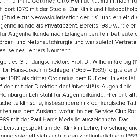
Dr. h. c. mult. Gottfried Otto Helmut Naumann, nach T
ich dort 1979 mit der Studie „Zur Klinik und Histopathol
s (Studie zur Neovaskularisation der Iris)“ und erhielt d
ugenheilkunde als Privatdozent. Bereits 1980 wurde er
für Augenheilkunde nach Erlangen berufen, betreute d
örper- und Netzhautchirurgie und war zuletzt Vertrete
des, seines Lehrers Naumann.
lge des Gründungsdirektors Prof. Dr. Wilhelm Kreibig (
. Dr. Hans-Joachim Schlegel (1969 – 1989) folgte der J
er 1989 als dritter Ordinarius dem Ruf der Universität
 den mit der Direktion der Universitäts-Augenklinik
omburger Lehrstuhl für Augenheilkunde. Hier entfalt
ächerte klinische, insbesondere mikrochirurgische Täti
enten aus dem Ausland, wofür ihn der Service Club Rot
1999 mit der Paul Harris Medaille auszeichnete. Das
e Leistungsspektrum der Klinik in Lehre, Forschung un
ung spiegelt sich auch in den kontinuierlich von 1989