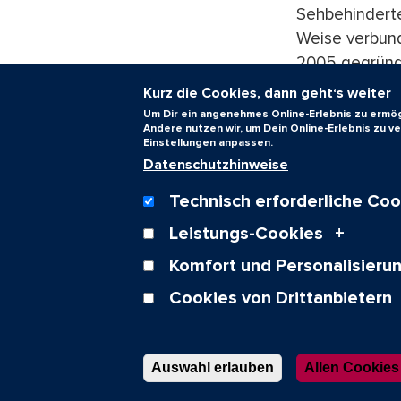
Sehbehinderte
Weise verbund
2005 gegründe
Ruprecht ebenf
Kurz die Cookies, dann geht‘s weiter
Forschungspre
Um Dir ein angenehmes Online-Erlebnis zu ermögl
Andere nutzen wir, um Dein Online-Erlebnis zu 
„Alterswerk“ 
Einstellungen anpassen.
Gesellschaft 
Datenschutzhinweise
der Schlesisch
Technisch erforderliche Coo
Uhthoff (1853
Leistungs-Cookies
Text: Dr. Wolf
Komfort und Personalisieru
Cookies von Drittanbietern
Über uns
Auswahl erlauben
Allen Cookie
Nut