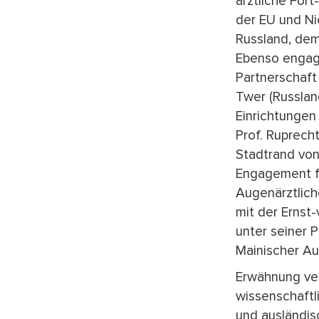
ärztliche Fort
der EU und Ni
Russland, dem 
Ebenso engagi
Partnerschaft
Twer (Russlan
Einrichtungen 
Prof. Ruprech
Stadtrand von
Engagement fü
Augenärztlich
mit der Ernst
unter seiner 
Mainischer Au
Erwähnung ver
wissenschaftl
und ausländis