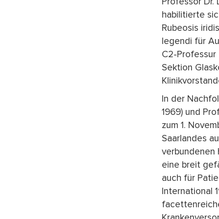
Professor Dr. 
habilitierte s
Rubeosis iridi
legendi für A
C2-Professur 
Sektion Glask
Klinikvorstan
In der Nachfo
1969) und Prof
zum 1. Novemb
Saarlandes auf
verbundenen H
eine breit gef
auch für Pati
International 
facettenreich
Krankenversorg