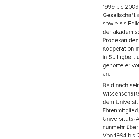
1999 bis 200
Gesellschaft a
sowie als Fel
der akademisc
Prodekan den 
Kooperation m
in St. Ingber
gehörte er vo
an.
Bald nach sei
Wissenschafts
dem Universit
Ehrenmitglied
Universitäts-A
nunmehr über 
Von 1994 bis 2