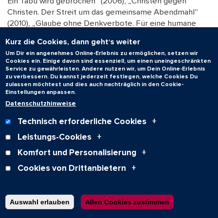
Ein Tabu wird gebrochen“ (2006), „Christen gegen
Christen. Der Streit um das gemeinsame Abendmahl“
(2010), „Glaube ohne Denkverbote. Für eine humane
Religion“ (2012), „Die Würde des Menschen ist antastbar
Kurz die Cookies, dann geht‘s weiter
– in Politik und Religion“ (2018) sowie „Jesus und
Um Dir ein angenehmes Online-Erlebnis zu ermöglichen, setzen wir
Mohammed – Ihre unterschiedliche Botschaft für eine
Cookies ein. Einige davon sind essenziell, um einen uneingeschränkten
humane Welt“ (2021).
Service zu gewährleisten. Andere nutzen wir, um Dein Online-Erlebnis
zu verbessern. Du kannst jederzeit festlegen, welche Cookies Du
Weitere Informationen:
zulassen möchtest und dies auch nachträglich in den Cookie-
Einstellungen anpassen.
Internet-Präsentation von Prof. Dr. Dr. Gotthold
Datenschutzhinweise
Hasenhüttl:
http://www.uni-saarland.de/fak3/hasenhuettl
Text: Dr. Wolfgang Müller, Universitätsarchiv
Technisch erforderliche Cookies
Leistungs-Cookies
Komfort und Personalisierung
Zum Seitenanfang
Cookies von Drittanbietern
Auswahl erlauben
Allen Cookies zustimmen