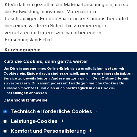
KI-Verfahren gezielt in die Materialforschung ein, um so
die Entwicklung innovativer Materialien zu
beschleunigen. Für den Saarbrücker Campus bedeutet
dies einen weiteren Schritt hin zu einer enger
vernetzten und interdisziplinär arbeitenden
Forschungslandschaft.
Kurzbiographie
Dr. Viktor Zaverkin wurde in der Ukraine geboren und
Kurz die Cookies, dann geht‘s weiter
lebt seit 2014 in Deutschland. Er studierte
Um Dir ein angenehmes Online-Erlebnis zu ermöglichen, setzen wir
Materialwissenschaften an der Universität Stuttgart, wo
Cookies ein. Einige davon sind essenziell, um einen uneingeschränkten
Service zu gewährleisten. Andere nutzen wir, um Dein Online-Erlebnis
er 2019 den Masterabschluss erwarb und 2022
zu verbessern. Du kannst jederzeit festlegen, welche Cookies Du
promovierte. Anschließend forschte er an der
zulassen möchtest und dies auch nachträglich in den Cookie-
Einstellungen anpassen.
Universität Stuttgart als Postdoktorand. Ab dem Jahr
Datenschutzhinweise
2023 war er zunächst als Gastwissenschaftler und
anschließend bis März 2026 als Wissenschaftler bei NEC
Technisch erforderliche Cookies
Laboratories Europe tätig.
Leistungs-Cookies
Komfort und Personalisierung
Zum Seitenanfang