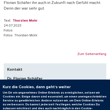
Florian Schäfer ihn auch in Zukunft nach Gefühl macht.
Denn der war sehr gut.
Text:
Thorsten Mohr
24.07.2023
Fotos:
Fotos: Thorsten Mohr
Zum Seitenanfang
Kontakt
Dr. Florian Schäfer
Experimentelle Methodik der
Kurz die Cookies, dann geht‘s weiter
Werkstoffwissenschaften
Um Dir ein angenehmes Online-Erlebnis zu ermöglichen, setzen wir
Cookies ein. Einige davon sind essenziell, um einen uneingeschränkten
+49 681 3025172
Service zu gewährleisten. Andere nutzen wir, um Dein Online-Erlebnis
f.schaefer@matsci.uni-sb.de
zu verbessern. Du kannst jederzeit festlegen, welche Cookies Du
zulassen möchtest und dies auch nachträglich in den Cookie-