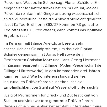
Pulver und Wasser. Im Scherz sagt Florian Schäfer: „Ein
eingefleischter Kaffeetrinker hat es im Gefühl, wieviel
Pulver da reinkommt.“ Ginge er streng wissenschaftlich
an die Zubereitung, hätte die Antwort vielleicht gelautet:
„Laut Kaffee-Brühnorm 363/27 kommen 7,3 gehäufte
Teelöffel auf 0,8 Liter Wasser, dann kommt das optimale
Ergebnis raus.“
Im Kern umreißt diese Anekdote bereits sehr
anschaulich das Grundproblem, um das sich Florian
Schäfer gemeinsam mit Jonas Fell sowie den
Professoren Christian Motz und Hans-Georg Herrmann
in Zusammenarbeit mit Dillinger (Aktien-Gesellschaft der
Dillinger Hüttenwerke) in den kommenden drei Jahren
kümmern wird: Wie könnte ein standardisiertes
industrielles Prüfverfahren aussehen, das die
Empfindlichkeit von Stahl auf Wasserstoff untersucht?
„Es gibt Prüfnormen für Druck- und Zugfestigkeit von
Stählen und viele weitere genormte Prüfverfahren,
denen sich ein neu entwickelter Stahl unterziehen muss,