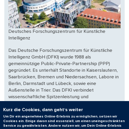
Deutsches Forschungszentrum für Künstliche
Intelligenz
Das Deutsche Forschungszentrum für Künstliche
Intelligenz GmbH (DFKI) wurde 1988 als
gemeinnützige Public-Private-Partnership (PPP)
gegründet. Es unterhält Standorte in Kaiserslautern,
Saarbrücken, Bremen und Niedersachsen, Labore in
Berlin, Darmstadt und Lübeck, sowie eine
Außenstelle in Trier. Das DFKI verbindet
wissenschaftliche Spitzenleistung und
wirtschaftsnahe Wertschöpfung mit
Kurz die Cookies, dann geht‘s weiter
gesellschaftlicher Wertschätzung. Das DFKI forscht
seit über 35 Jahren an KI für den Menschen und
Um Dir ein angenehmes Online-Erlebnis zu ermöglichen, setzen wir
Cookies ein. Einige davon sind essenziell, um einen uneingeschränkten
orientiert sich an gesellschaftlicher Relevanz und
Service zu gewährleisten. Andere nutzen wir, um Dein Online-Erlebnis