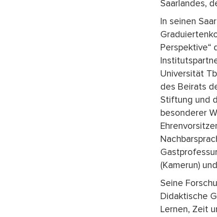
Saarlandes, d
In seinen Saa
Graduiertenkol
Perspektive“ 
Institutspartn
Universität Tb
des Beirats d
Stiftung und d
besonderer We
Ehrenvorsitze
Nachbarsprach
Gastprofessur
(Kamerun) un
Seine Forschu
Didaktische G
Lernen, Zeit 