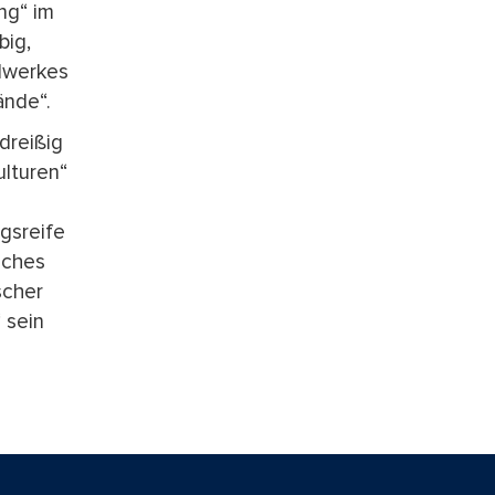
ng“ im
big,
dwerkes
ände“.
dreißig
lturen“
gsreife
iches
scher
 sein
gen die