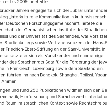
en er bis 2009 innehatte.
rbrücker Jahren engagierte sich der Jubilar unter and
leg „Interkulturelle Kommunikation in kulturwissensch
der Deutschen Forschungsgemeinschaft, leitete die
erschaft der Germanistischen Institute der Staatlichen
ilissi und der Universität des Saarlandes, war Vorsitz
es Studienkollegs sowie Vertrauensdozent der Hans-B
er Friedrich-Ebert-Stiftung an der Saar-Universität. In
ise setzte er sich als Vorsitzender und nunmehriger
nder des Sprachenrats Saar für die Förderung der jewe
e in Frankreich, Luxemburg sowie dem Saarland ein.
en führten ihn nach Bangkok, Shanghai, Tbilissi, Yaou
d Amman.
ngen und rund 250 Publikationen widmen sich den Be
rammatik, Hirnforschung und Spracherwerb, Interkultur
und Raum im sprachlichen Kontext sowie Rechtschreib