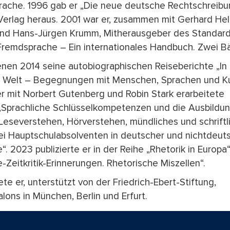
ache. 1996 gab er „Die neue deutsche Rechtschreibu
erlag heraus. 2001 war er, zusammen mit Gerhard Hel
 und Hans-Jürgen Krumm, Mitherausgeber des Standar
Fremdsprache – Ein internationales Handbuch. Zwei B
enen 2014 seine autobiographischen Reiseberichte „In 
e Welt – Begegnungen mit Menschen, Sprachen und Ku
r mit Norbert Gutenberg und Robin Stark erarbeitete
Sprachliche Schlüsselkompetenzen und die Ausbildun
 Leseverstehen, Hörverstehen, mündliches und schriftl
ei Hauptschulabsolventen in deutscher und nichtdeut
. 2023 publizierte er in der Reihe „Rhetorik in Europa“
Zeitkritik-Erinnerungen. Rhetorische Miszellen“.
ete er, unterstützt von der Friedrich-Ebert-Stiftung,
alons in München, Berlin und Erfurt.
Jubilar unverändert aktiv, vertritt das PEN-Zentrum
m „Rat für deutsche Rechtschreibung“ und streitet ge