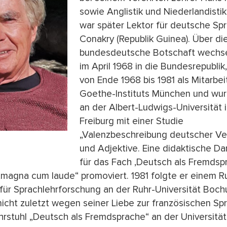
sowie Anglistik und Niederlandisti
war später Lektor für deutsche Spr
Conakry (Republik Guinea). Über di
bundesdeutsche Botschaft wechse
im April 1968 in die Bundesrepublik,
von Ende 1968 bis 1981 als Mitarbei
Goethe-Instituts München und wu
an der Albert-Ludwigs-Universität 
Freiburg mit einer Studie
„Valenzbeschreibung deutscher V
und Adjektive. Eine didaktische Da
für das Fach ‚Deutsch als Fremdsp
„magna cum laude“ promoviert. 1981 folgte er einem R
 für Sprachlehrforschung an der Ruhr-Universität Boc
nicht zuletzt wegen seiner Liebe zur französischen Sp
rstuhl „Deutsch als Fremdsprache“ an der Universität