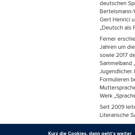
deutschen Spr
Bertelsmann-V
Gert Henrici
„Deutsch als 
Ferner erschi
Jahren um di
sowie 2017 de
Sammelband „
Jugendlicher.
Formulieren b
Muttersprache“
Werk „Sprache-
Seit 2009 leit
Literarische S
Heute ist der 
Kurz die Cookies, dann geht‘s weiter
Deutschland i