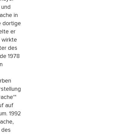
k und
ache in
e dortige
lte er
 wirkte
ter des
rde 1978
in
erben
rstellung
rache‘“
uf auf
hum. 1992
rache,
 des