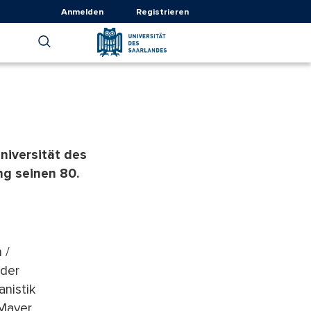
Anmelden
Registrieren
niversität des
ng seinen 80.
 /
 der
anistik
 Mayer