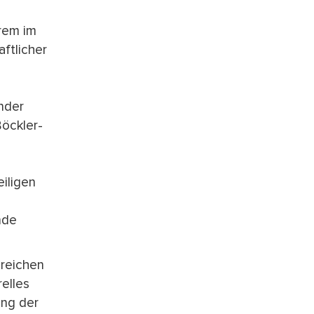
erem im
aftlicher
ender
öckler-
iligen
nde
reichen
elles
ung der