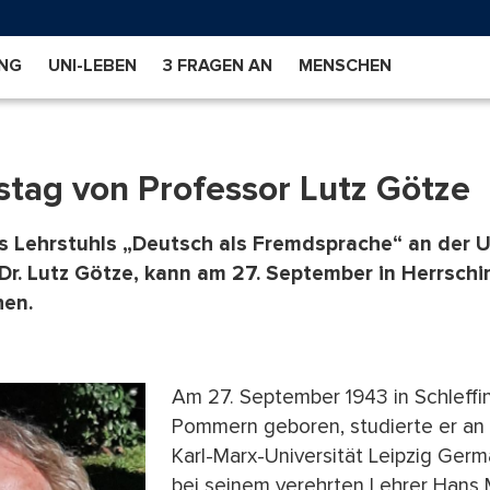
NG
UNI-LEBEN
3 FRAGEN AN
MENSCHEN
stag von Professor Lutz Götze
 Lehrstuhls „Deutsch als Fremdsprache“ an der U
 Dr. Lutz Götze, kann am 27. September in Herrschi
hen.
Am 27. September 1943 in Schleffin
Pommern geboren, studierte er an
Karl-Marx-Universität Leipzig Germ
bei seinem verehrten Lehrer Hans