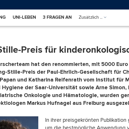
NG
UNI-LEBEN
3 FRAGEN AN
Zusätzlich ...
tille-Preis für kinderonkologis
rscherteam hat den renommierten, mit 5000 Euro
g-Stille-Preis der Paul-Ehrlich-Gesellschaft für
apan und Katharina Reifenrath vom Institut für 
d Hygiene der Saar-Universität sowie Arne Simon
diatrische Onkologie und Hämatologie, wurden g
ektiologen Markus Hufnagel aus Freiburg ausgezei
In ihrer preisgekrönten Publikation
um die bestmögliche Anwendung 