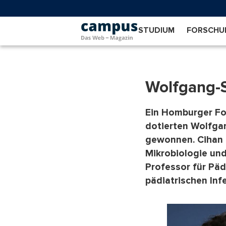
Direkt
zum
Inhalt
STUDIUM
FORSCHU
Wolfgang-S
Ein Homburger Fo
dotierten Wolfgan
gewonnen. Cihan P
Mikrobiologie un
Professor für Pä
pädiatrischen Inf