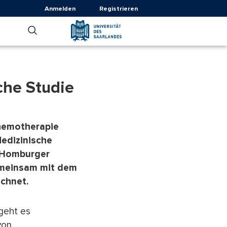
Anmelden
Registrieren
che Studie
 Chemotherapie
Medizinische
, Homburger
emeinsam mit dem
chnet.
 geht es
von