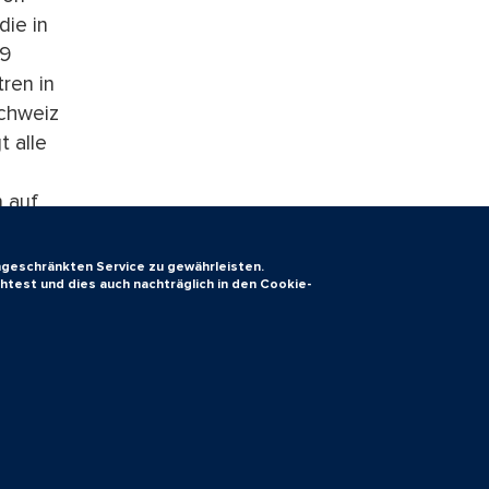
die in
29
ren in
Schweiz
t alle
-
 auf
d
ingeschränkten Service zu gewährleisten.
htest und dies auch nachträglich in den Cookie-
7180743/
tenanfang