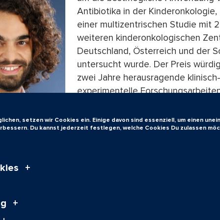
Antibiotika in der Kinderonkologie, 
einer multizentrischen Studie mit 
weiteren kinderonkologischen Zent
Deutschland, Österreich und der 
untersucht wurde. Der Preis würdig
zwei Jahre herausragende klinisch
experimentelle Forschungsarbeiten
den Gebieten der Infektiologie un
Medizinischen Mikrobiologie.
ichen, setzen wir Cookies ein. Einige davon sind essenziell, um einen une
verbessern. Du kannst jederzeit festlegen, welche Cookies Du zulassen möc
Originalpublikation:
https://pubmed.ncbi.nlm.nih.gov/3
kies
Zum Sei
ng