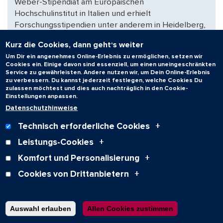
Weber-Stipendiat am Europäischen
Hochschulinstitut in Italien und erhielt
Forschungsstipendien unter anderem in Heidelberg,
Oxford, Gent und Uppsala.
Kurz die Cookies, dann geht‘s weiter
Um Dir ein angenehmes Online-Erlebnis zu ermöglichen, setzen wir
Die Europa-Gastprofessur besteht an der
Cookies ein. Einige davon sind essenziell, um einen uneingeschränkten
Universität des Saarlandes seit 2008 und gibt dem
Service zu gewährleisten. Andere nutzen wir, um Dein Online-Erlebnis
zu verbessern. Du kannst jederzeit festlegen, welche Cookies Du
europäischen Selbstverständnis der Universität ein
zulassen möchtest und dies auch nachträglich in den Cookie-
Gesicht. Sie steht für Offenheit und internationalen
Einstellungen anpassen.
Austausch, aber auch für das Bekenntnis zum
Datenschutzhinweise
Forschungsgegenstand Europa. Im Rahmen der
Technisch erforderliche Cookies
Europa-Gastprofessur sind einmal im Jahr auf
Leistungs-Cookies
Einladung des Clusters für Europaforschung (CEUS)
international renommierte Europaforscherinnen und
Komfort und Personalisierung
-forscher in Saarbrücken zu Gast.
Cookies von Drittanbietern
Auswahl erlauben
Allen Cookies zustimmen