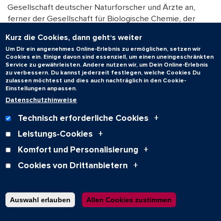
Gesellschaft deutscher Naturforscher und Ärzte an,
ferner der Gesellschaft für Biologische Chemie, der
Deutschen Physiologischen Gesellschaft sowie
Kurz die Cookies, dann geht‘s weiter
amerikanischen Fachgesellschaften und seit 1990 der
Um Dir ein angenehmes Online-Erlebnis zu ermöglichen, setzen wir
Academia Europaea. 1999 erfolgte ihre Wahl in die
Cookies ein. Einige davon sind essenziell, um einen uneingeschränkten
renommierte Nationale Akademie der Wissenschaften
Service zu gewährleisten. Andere nutzen wir, um Dein Online-Erlebnis
zu verbessern. Du kannst jederzeit festlegen, welche Cookies Du
„Leopoldina“, wo sie als Vizesenatorin, Sprecherin der
zulassen möchtest und dies auch nachträglich in den Cookie-
Sektion Physiologie und Kongressorganisatorin
Einstellungen anpassen.
bedeutende Aufgaben übernahm.
Datenschutzhinweise
Text: Dr. Wolfgang Müller, Archiv der Universität des
Technisch erforderliche Cookies
Saarlandes
Leistungs-Cookies
Komfort und Personalisierung
Zum Seitenanfang
Cookies von Drittanbietern
Auswahl erlauben
Allen Cookies zustimmen