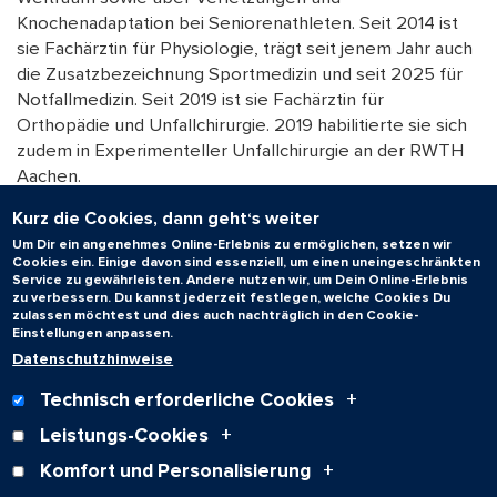
Knochenadaptation bei Seniorenathleten. Seit 2014 ist
sie Fachärztin für Physiologie, trägt seit jenem Jahr auch
die Zusatzbezeichnung Sportmedizin und seit 2025 für
Notfallmedizin. Seit 2019 ist sie Fachärztin für
Orthopädie und Unfallchirurgie. 2019 habilitierte sie sich
zudem in Experimenteller Unfallchirurgie an der RWTH
Aachen.
Von 2019 bis 2021 war sie mit einem DFG-
Kurz die Cookies, dann geht‘s weiter
Forschungsstipendium an der Manchester Metropolitan
Um Dir ein angenehmes Online-Erlebnis zu ermöglichen, setzen wir
University tätig. Beim Deutschen Zentrums für Luft- und
Cookies ein. Einige davon sind essenziell, um einen uneingeschränkten
Service zu gewährleisten. Andere nutzen wir, um Dein Online-Erlebnis
Raumfahrt in Köln führte Ganse in der Zeit eine
zu verbessern. Du kannst jederzeit festlegen, welche Cookies Du
Bettruhestudie durch, um zusammen mit NASA und ESA
zulassen möchtest und dies auch nachträglich in den Cookie-
Einstellungen anpassen.
den Muskelabbau im All zu erforschen. Aktuell arbeitet
Datenschutzhinweise
die Medizinerin an einem Projekt auf der Concordia-
Station in der Antarktis zum Thema Muskeln und
Technisch erforderliche Cookies
Knorpel.
Leistungs-Cookies
Komfort und Personalisierung
Zum Seitenanfang