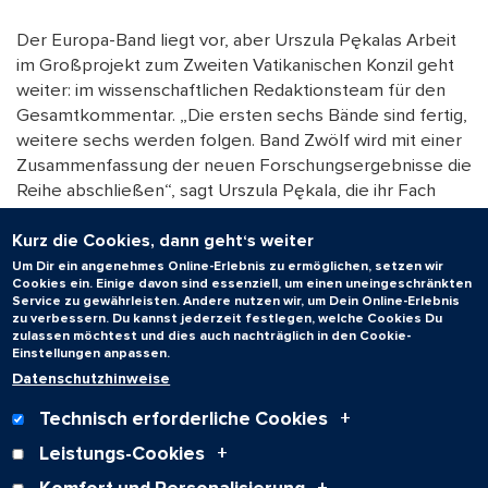
Der Europa-Band liegt vor, aber Urszula Pękalas Arbeit
im Großprojekt zum Zweiten Vatikanischen Konzil geht
weiter: im wissenschaftlichen Redaktionsteam für den
Gesamtkommentar. „Die ersten sechs Bände sind fertig,
weitere sechs werden folgen. Band Zwölf wird mit einer
Zusammenfassung der neuen Forschungsergebnisse die
Reihe abschließen“, sagt Urszula Pękala, die ihr Fach
sowohl über die Grenzen von Fächern als auch von
Kurz die Cookies, dann geht‘s weiter
Ländern und Kontinenten hinaus vernetzen und
Theologie global betrachten will.
Um Dir ein angenehmes Online-Erlebnis zu ermöglichen, setzen wir
Cookies ein. Einige davon sind essenziell, um einen uneingeschränkten
Service zu gewährleisten. Andere nutzen wir, um Dein Online-Erlebnis
zu verbessern. Du kannst jederzeit festlegen, welche Cookies Du
Text:
Claudia Ehrlich
zulassen möchtest und dies auch nachträglich in den Cookie-
05.02.2026
Einstellungen anpassen.
Fotos:
Datenschutzhinweise
Titel und Gruppenbild: Copyright: Vatican Media / Portraitfoto
Pekala: Angelika Stehle
Technisch erforderliche Cookies
Leistungs-Cookies