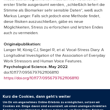
erster Stelle ausgeräumt werden, „schließlich liefert die
Stimme als Biomarker sehr sensible Daten“, weiß auch
Markus Langer. Falls sich jedoch eine Methode findet,
diese Risiken auszuschließen, gäbe es neue
Möglichkeiten, Stress zu erforschen und letzten Endes
auch zu vermeiden.
Originalpublikation:
Langer M, König CJ, Siegel R, et al. Vocal-Stress Diary: A
Longitudinal Investigation of the Association of Everyday
Work Stressors and Human Voice Features.
Psychological Science.
May 2022
.
doi:10.1177/09567976211068110
https://doi.org/10.1177/09567976211068110
29.06.2022
Kurz die Cookies, dann geht‘s weiter
Um Dir ein angenehmes Online-Erlebnis zu ermöglichen, setzen wir
Cookies ein. Einige davon sind essenziell, um einen uneingeschränkten